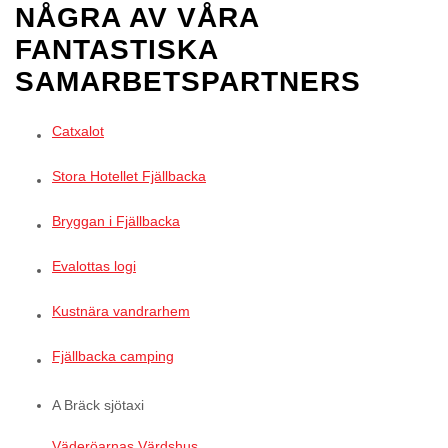
NÅGRA AV VÅRA
FANTASTISKA
SAMARBETSPARTNERS
Catxalot
Stora Hotellet Fjällbacka
Bryggan i Fjällbacka
Evalottas logi
Kustnära vandrarhem
Fjällbacka camping
A Bräck sjötaxi
Väderöarnas Värdshus