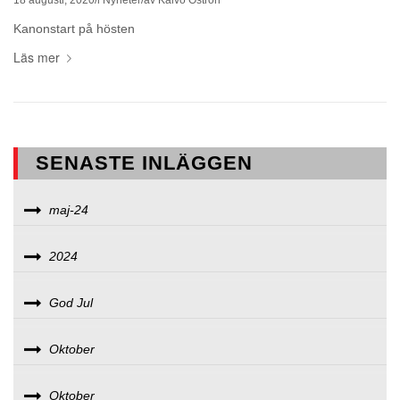
18 augusti, 2020
/
i
Nyheter
/
av
Kalvö Ostron
Kanonstart på hösten
Läs mer
SENASTE INLÄGGEN
maj-24
2024
God Jul
Oktober
Oktober