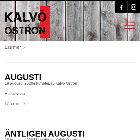
LYCKA
18 augusti, 2020
/
i
Nyheter
/
av
Kalvö Ostron
Kalvö
Läs mer
AUGUSTI
18 augusti, 2020
/
i
Nyheter
/
av
Kalvö Ostron
Fiskelycka
Läs mer
ÄNTLIGEN AUGUSTI