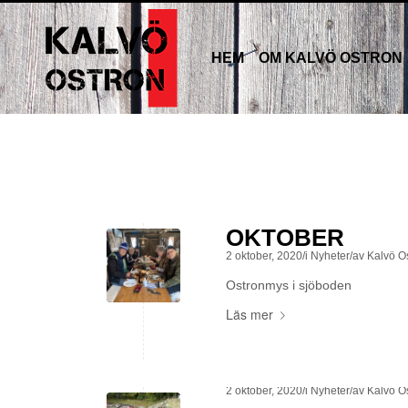
HEM
OM KALVÖ OSTRON
OKTOBER
2 oktober, 2020
/
i
Nyheter
/
av
Kalvö O
Ostronmys i sjöboden
Läs mer
2 oktober, 2020
/
i
Nyheter
/
av
Kalvö O