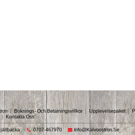
tron
Boknings- Och Betalningsvillkor
Upplevelsepaket
P
Kontakta Oss
jällbacka
0707-467970
Info@kalvoostron.se