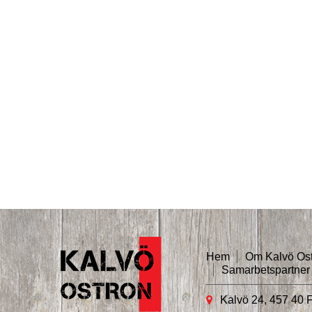
Hem
Om Kalvö Os
Samarbetspartner
Kalvö 24, 457 40 F